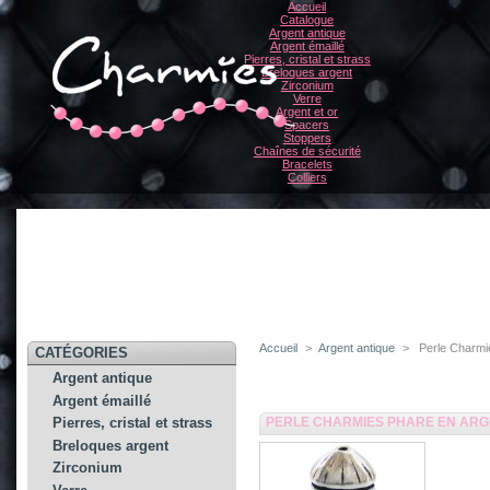
Accueil
Catalogue
Argent antique
Argent émaillé
Pierres, cristal et strass
Breloques argent
Zirconium
Verre
Argent et or
Spacers
Stoppers
Chaînes de sécurité
Bracelets
Colliers
Accueil
>
Argent antique
>
Perle Charmi
CATÉGORIES
Argent antique
Argent émaillé
PERLE CHARMIES PHARE EN ARG
Pierres, cristal et strass
Breloques argent
Zirconium