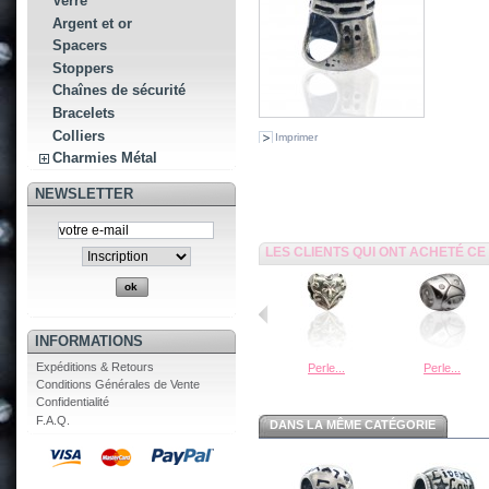
Verre
Argent et or
Spacers
Stoppers
Chaînes de sécurité
Bracelets
Colliers
Imprimer
Charmies Métal
NEWSLETTER
LES CLIENTS QUI ONT ACHETÉ C
INFORMATIONS
Expéditions & Retours
Perle...
Perle...
Conditions Générales de Vente
Confidentialité
F.A.Q.
DANS LA MÊME CATÉGORIE