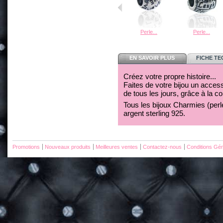
Perle...
Perle...
EN SAVOIR PLUS
FICHE T
Créez votre propre histoire...
Faites de votre bijou un acces
de tous les jours, grâce à la c
Tous les bijoux Charmies (perles
argent sterling 925.
Promotions
Nouveaux produits
Meilleures ventes
Contactez-nous
Conditions Gén