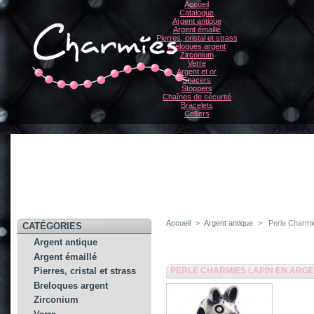
Accueil
Catalogue
Argent antique
Argent émaillé
Pierres, cristal et strass
Breloques argent
Zirconium
Verre
Argent et or
Spacers
Stoppers
Chaînes de sécurité
Bracelets
Colliers
Accueil
>
Argent antique
>
Perle Charmi
CATÉGORIES
Argent antique
Argent émaillé
PERLE CHARMIES LAPIN EN ARGE
Pierres, cristal et strass
Breloques argent
Zirconium