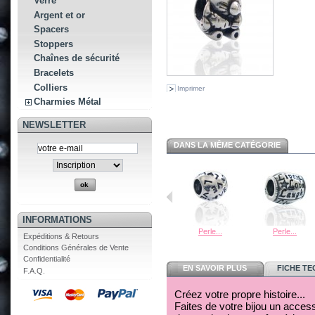
Verre
Argent et or
Spacers
Stoppers
Chaînes de sécurité
Bracelets
Colliers
Imprimer
Charmies Métal
NEWSLETTER
DANS LA MÊME CATÉGORIE
INFORMATIONS
Perle...
Perle...
Expéditions & Retours
Conditions Générales de Vente
Confidentialité
EN SAVOIR PLUS
FICHE T
F.A.Q.
Créez votre propre histoire...
Faites de votre bijou un acces