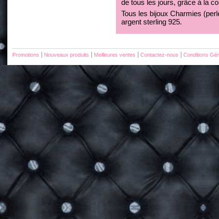
de tous les jours, grâce à la c
Tous les bijoux Charmies (perles
argent sterling 925.
Promotions
Nouveaux produits
Meilleures ventes
Contactez-nous
Conditions Gén