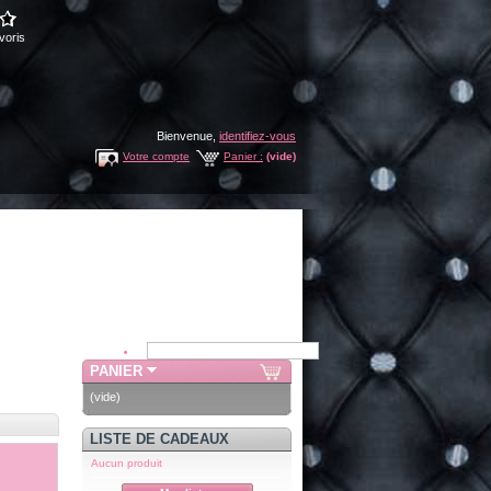
voris
Bienvenue,
identifiez-vous
Votre compte
Panier :
(vide)
PANIER
(vide)
LISTE DE CADEAUX
Aucun produit