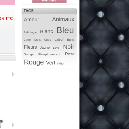
Mes listes
TAGS
Animaux
0 €
TTC
Amour
Bleu
Blanc
Astrologie
Cœur
Carré
Croix
Cube
Etoile
Noir
Fleurs
Jaune
Love
Rose
Orange
Phosphorescent
Rouge
Vert
Violet
.
Breloque...
Perle...
Spacer...
Breloque...