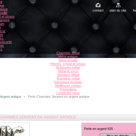
il
gue
tique
contact
plan du site
fa
aillé
l et strass
 argent
ium
e
t or
rs
ers
sécurité
ets
rs
Charmies Métal
Métal antique
Métal émaillé
Pierres, cristal et strass
Breloques métal
Métal et verre
Stoppers Métal
Bracelets métal
Nouveaux produits
Meilleures ventes
Promotions
Contactez-nous
Argent antique
>
Perle Charmies Serpent en argent antique
CHARMIES SERPENT EN ARGENT ANTIQUE
Perle en argent 925
Plus de détails