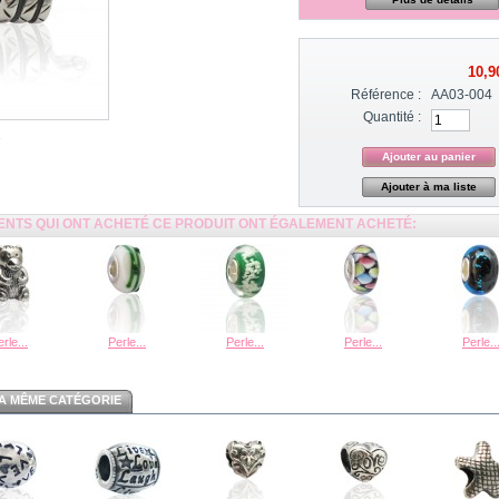
10,9
Référence :
AA03-004
Quantité :
Ajouter à ma liste
IENTS QUI ONT ACHETÉ CE PRODUIT ONT ÉGALEMENT ACHETÉ:
rle...
Perle...
Perle...
Perle...
Perle..
A MÊME CATÉGORIE