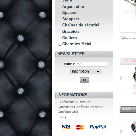
Verre
Argent et or
Spacers
Stoppers
Chaînes de sécurité
Bracelets
Colliers
Imprimer
Charmies Métal
NEWSLETTER
LES CL
Pe
INFORMATIONS
Expéditions & Retours
Conditions Générales de Vente
DANS L
Confidentialité
F.A.Q.