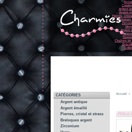
Accue
Catalo
Argent an
Argent ém
Pierres, crista
Breloques
Zircon
Verr
Argent e
Space
Stopp
Chaînes de 
Bracel
Collie
Accueil
>
CATÉGORIES
Argent antique
Argent émaillé
PERLE 
Pierres, cristal et strass
Breloques argent
Zirconium