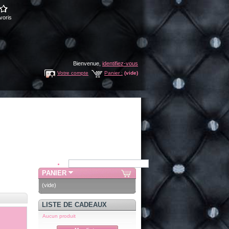
voris
Bienvenue,
identifiez-vous
Votre compte
Panier :
(vide)
PANIER
(vide)
LISTE DE CADEAUX
Aucun produit