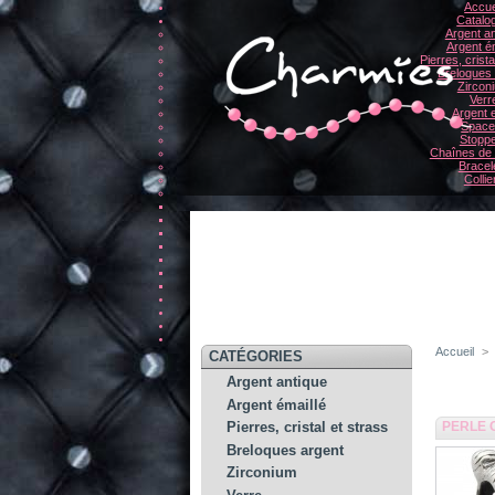
Accue
Catalo
Argent an
Argent ém
Pierres, crista
Breloques
Zircon
Verr
Argent e
Space
Stopp
Chaînes de 
Bracel
Collie
Accueil
>
CATÉGORIES
Argent antique
Argent émaillé
PERLE 
Pierres, cristal et strass
Breloques argent
Zirconium