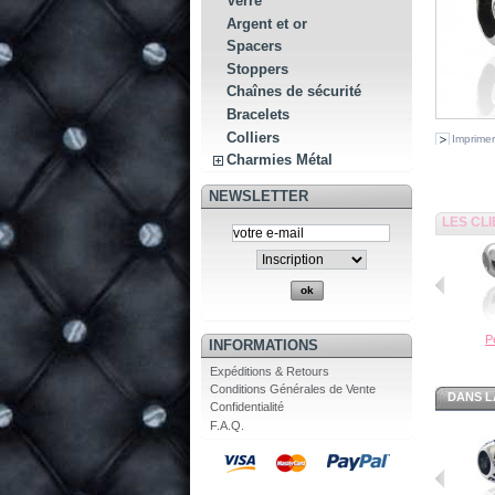
Verre
Argent et or
Spacers
Stoppers
Chaînes de sécurité
Bracelets
Colliers
Imprimer
Charmies Métal
NEWSLETTER
LES CL
Pe
INFORMATIONS
Expéditions & Retours
Conditions Générales de Vente
DANS L
Confidentialité
F.A.Q.