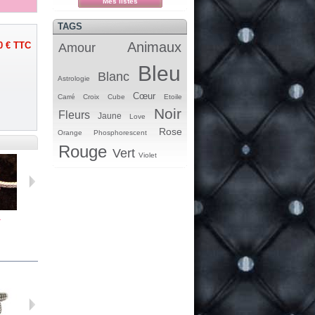
Mes listes
TAGS
Animaux
0 €
TTC
Amour
Bleu
Blanc
Astrologie
Cœur
Carré
Croix
Cube
Etoile
Noir
Fleurs
Jaune
Love
Rose
Orange
Phosphorescent
Rouge
Vert
Violet
.
Perle...
Breloque...