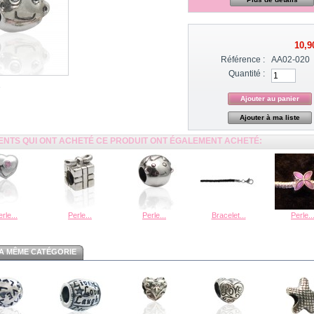
10,9
Référence :
AA02-020
Quantité :
Ajouter à ma liste
IENTS QUI ONT ACHETÉ CE PRODUIT ONT ÉGALEMENT ACHETÉ:
rle...
Perle...
Perle...
Bracelet...
Perle..
A MÊME CATÉGORIE