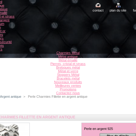
il
gue
tique
contact
plan du site
fa
aillé
l et strass
 argent
ium
e
t or
rs
ers
sécurité
ets
rs
Charmies Métal
Métal antique
Métal émaillé
Pierres, cristal et strass
Breloques métal
Métal et verre
Stoppers Métal
Bracelets métal
Nouveaux produits
Meilleures ventes
Promotions
Contactez-nous
Argent antique
>
Perle Charmies Fillette en argent antique
CHARMIES FILLETTE EN ARGENT ANTIQUE
Perle en argent 925
Plus de détails