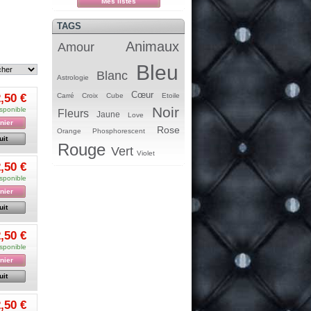
Mes listes
TAGS
Animaux
Amour
Bleu
Blanc
Astrologie
Cœur
,50 €
Carré
Croix
Cube
Etoile
Noir
sponible
Fleurs
Jaune
Love
nier
Rose
Orange
Phosphorescent
uit
Rouge
Vert
Violet
,50 €
sponible
nier
uit
,50 €
sponible
nier
uit
,50 €