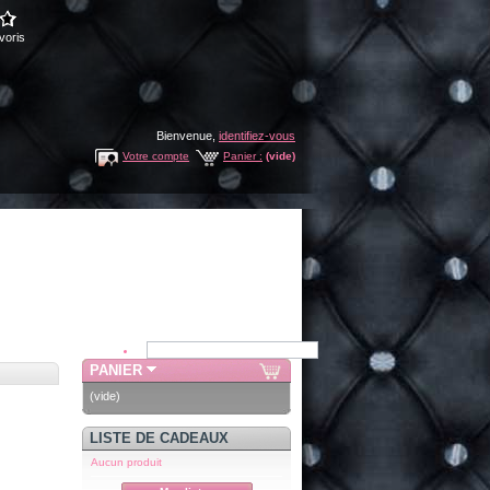
voris
Bienvenue,
identifiez-vous
Votre compte
Panier :
(vide)
PANIER
(vide)
LISTE DE CADEAUX
Aucun produit