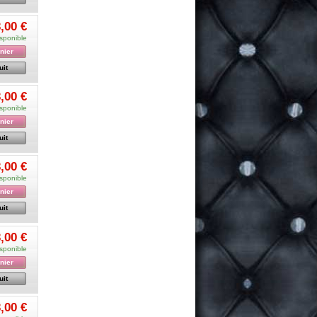
,00 €
sponible
nier
uit
,00 €
sponible
nier
uit
,00 €
sponible
nier
uit
,00 €
sponible
nier
uit
,00 €