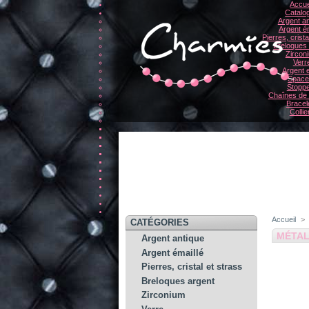
Accue
Catalo
Argent an
Argent ém
Pierres, crista
Breloques
Zircon
Verr
Argent e
Space
Stopp
Chaînes de 
Bracel
Collie
Accueil
>
CATÉGORIES
MÉTAL
Argent antique
Argent émaillé
Pierres, cristal et strass
Breloques argent
Zirconium