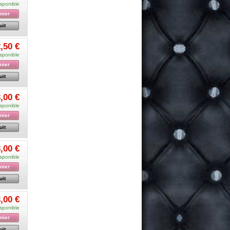
sponible
nier
uit
,50 €
sponible
nier
uit
,00 €
sponible
nier
uit
,00 €
sponible
nier
uit
,00 €
sponible
nier
uit