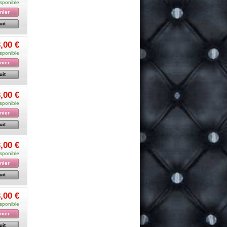
sponible
nier
uit
,00 €
sponible
nier
uit
,00 €
sponible
nier
uit
,00 €
sponible
nier
uit
,00 €
sponible
nier
uit