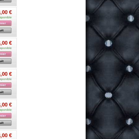
,00 €
sponible
nier
uit
,00 €
sponible
nier
uit
,00 €
sponible
nier
uit
,00 €
sponible
nier
uit
,00 €