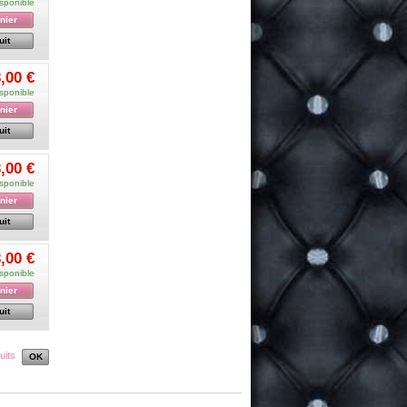
sponible
nier
uit
,00 €
sponible
nier
uit
,00 €
sponible
nier
uit
,00 €
sponible
nier
uit
uits