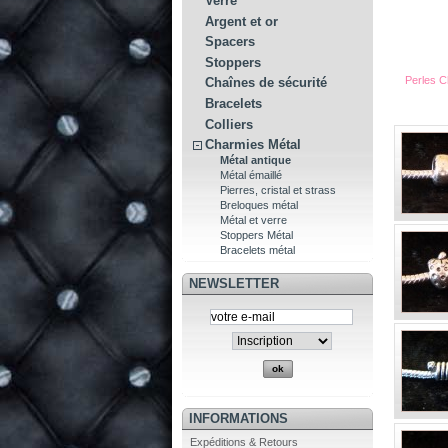
Verre
Argent et or
Spacers
Stoppers
Perles C
Chaînes de sécurité
Bracelets
Colliers
Charmies Métal
Métal antique
Métal émaillé
Pierres, cristal et strass
Breloques métal
Métal et verre
Stoppers Métal
Bracelets métal
NEWSLETTER
INFORMATIONS
Expéditions & Retours