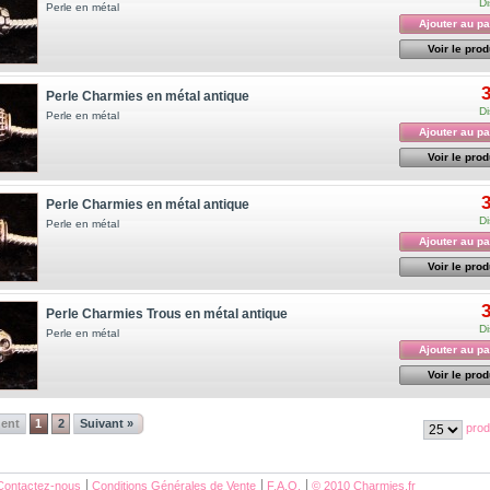
Di
Perle en métal
Ajouter au pa
Voir le prod
3
Perle Charmies en métal antique
Di
Perle en métal
Ajouter au pa
Voir le prod
3
Perle Charmies en métal antique
Di
Perle en métal
Ajouter au pa
Voir le prod
3
Perle Charmies Trous en métal antique
Di
Perle en métal
Ajouter au pa
Voir le prod
dent
1
2
Suivant »
prod
Contactez-nous
Conditions Générales de Vente
F.A.Q.
© 2010 Charmies.fr