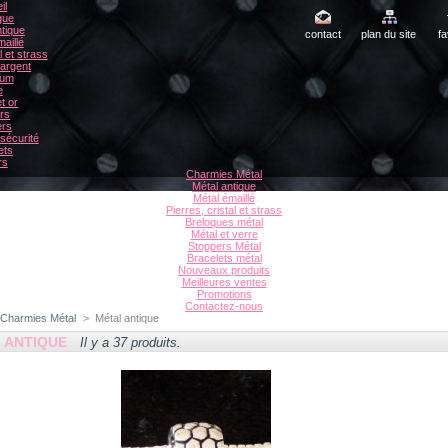
il
gue
tique
contact
plan du site
fa
aillé
l et strass
 argent
ium
e
t or
rs
ers
sécurité
ets
rs
Charmies Métal
Métal antique
Métal émaillé
Pierres, cristal et strass
Breloques métal
Métal et verre
Stoppers Métal
Bracelets métal
Nouveaux produits
Meilleures ventes
Promotions
Contactez-nous
Charmies Métal
>
Métal antique
 ANTIQUE
Il y a 37 produits.