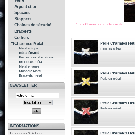
Verre
Argent et or
Spacers
Stoppers
Perles Charmies en métal émaillé
Chaînes de sécurité
Bracelets
Colliers
Perle Charmies Fleu
Charmies Métal
Métal antique
Perle en métal
Métal émaillé
Pierres, cristal et strass
Breloques métal
Métal et verre
Stoppers Métal
Perle Charmies Fleu
Bracelets métal
Perle en métal
NEWSLETTER
Perle Charmies Fleu
Perle en métal
INFORMATIONS
Perle Charmies Fleu
Expéditions & Retours