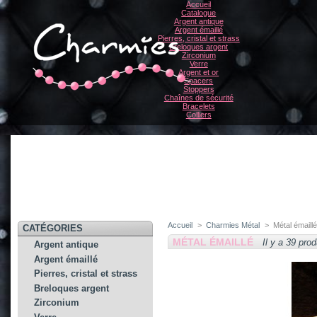
Accueil
Catalogue
Argent antique
Argent émaillé
Pierres, cristal et strass
Breloques argent
Zirconium
Verre
Argent et or
Spacers
Stoppers
Chaînes de sécurité
Bracelets
Colliers
Accueil
>
Charmies Métal
>
Métal émaill
CATÉGORIES
MÉTAL ÉMAILLÉ
Il y a 39 prod
Argent antique
Argent émaillé
Pierres, cristal et strass
Breloques argent
Zirconium