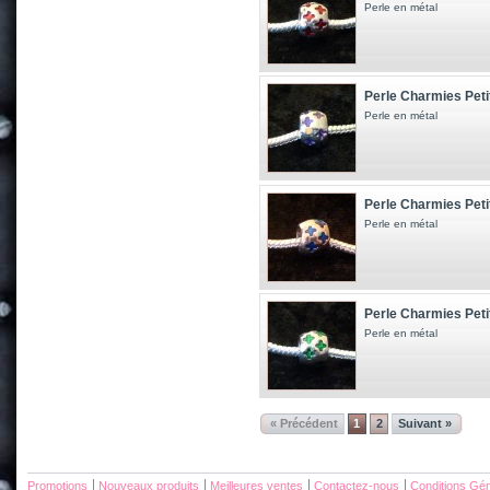
Perle en métal
Perle Charmies Petit
Perle en métal
Perle Charmies Peti
Perle en métal
Perle Charmies Petit
Perle en métal
« Précédent
1
2
Suivant »
Promotions
Nouveaux produits
Meilleures ventes
Contactez-nous
Conditions Gén