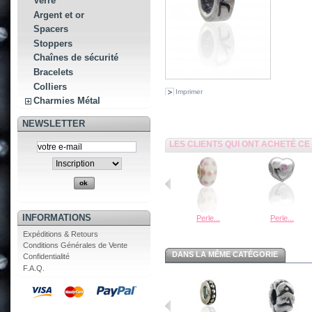
Verre
Argent et or
Spacers
Stoppers
Chaînes de sécurité
Bracelets
Colliers
Imprimer
Charmies Métal
NEWSLETTER
LES CLIENTS QUI ONT ACHETÉ C
INFORMATIONS
Perle...
Perle...
Expéditions & Retours
Conditions Générales de Vente
DANS LA MÊME CATÉGORIE
Confidentialité
F.A.Q.