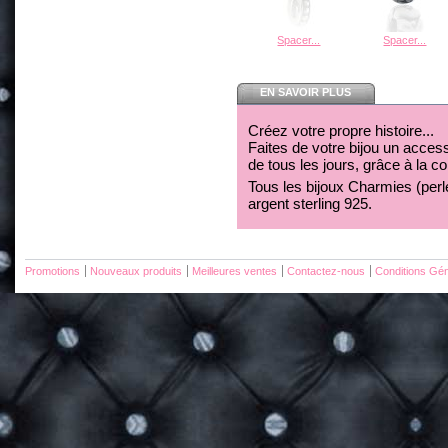
Spacer...
Spacer...
EN SAVOIR PLUS
Créez votre propre histoire...
Faites de votre bijou un acces
de tous les jours, grâce à la c
Tous les bijoux Charmies (perles
argent sterling 925.
Promotions
Nouveaux produits
Meilleures ventes
Contactez-nous
Conditions Gén