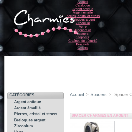
Accueil
Catalogue
Argent antique
Argent émaillé
Pierres, cristal et strass
Breloques argent
Zirconium
Verre
Argent et or
Spacers
Stoppers
Chaînes de sécurité
Bracelets
Colliers
Accueil
>
Spacers
>
Spacer C
CATÉGORIES
Argent antique
Argent émaillé
Pierres, cristal et strass
SPACER CHARMIES EN ARGENT
Breloques argent
Zirconium