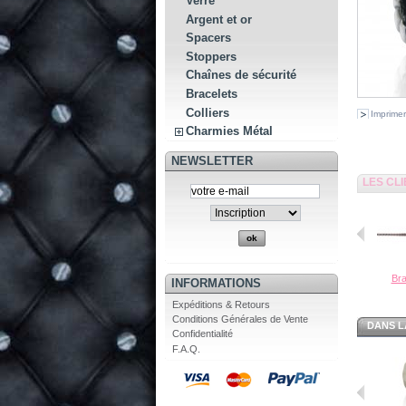
Verre
Argent et or
Spacers
Stoppers
Chaînes de sécurité
Bracelets
Colliers
Imprimer
Charmies Métal
NEWSLETTER
LES CL
Bra
INFORMATIONS
Expéditions & Retours
Conditions Générales de Vente
DANS L
Confidentialité
F.A.Q.