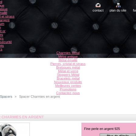
il
gue
tique
contact
plan du site
fa
aillé
l et strass
 argent
ium
e
t or
rs
ers
sécurité
ets
rs
Charmies Métal
Métal antique
Métal émaillé
Pierres, cristal et strass
Breloques métal
Métal et verre
Stoppers Métal
Bracelets métal
Nouveaux produits
Meilleures ventes
Promotions
Contactez-nous
Spacers
>
Spacer Charmies en argent
 CHARMIES EN ARGENT
Fine perle en argent 925
Plus de détails