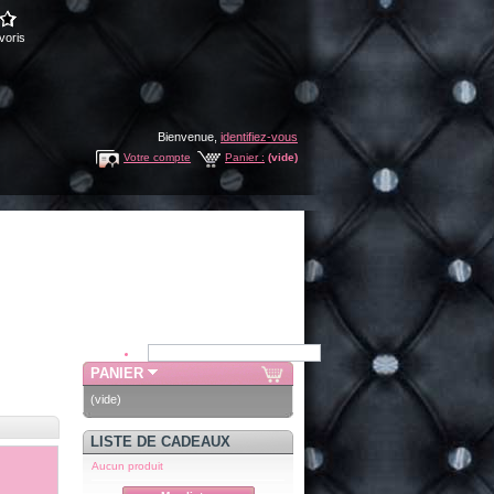
voris
Bienvenue,
identifiez-vous
Votre compte
Panier :
(vide)
PANIER
(vide)
LISTE DE CADEAUX
Aucun produit