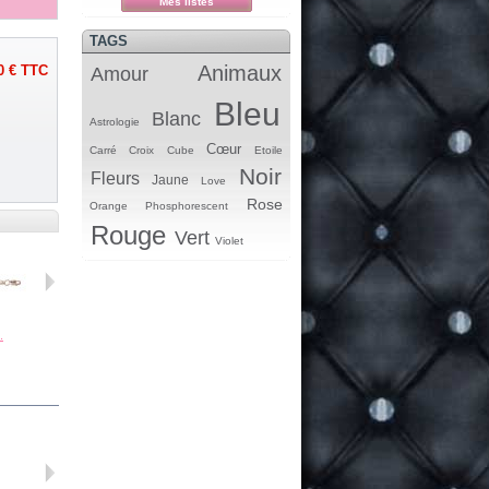
Mes listes
TAGS
Animaux
0 €
TTC
Amour
Bleu
Blanc
Astrologie
Cœur
Carré
Croix
Cube
Etoile
Noir
Fleurs
Jaune
Love
Rose
Orange
Phosphorescent
Rouge
Vert
Violet
.
Perle...
Perle...
Spacer...
Perle...