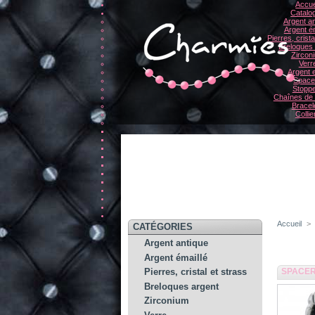
Accue
Catalo
Argent an
Argent ém
Pierres, crista
Breloques
Zircon
Verr
Argent e
Space
Stopp
Chaînes de 
Bracel
Collie
Accueil
>
CATÉGORIES
Argent antique
Argent émaillé
SPACER
Pierres, cristal et strass
Breloques argent
Zirconium