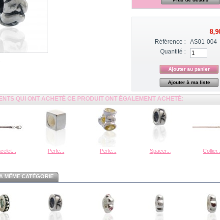
8,9
Référence :
AS01-004
Quantité :
Ajouter à ma liste
IENTS QUI ONT ACHETÉ CE PRODUIT ONT ÉGALEMENT ACHETÉ:
celet...
Perle...
Perle...
Spacer...
Collier..
A MÊME CATÉGORIE