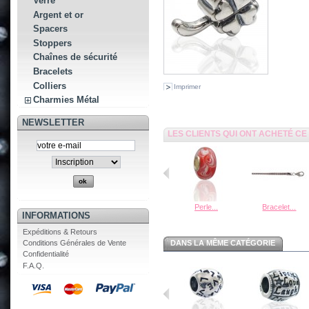
Verre
Argent et or
Spacers
Stoppers
Chaînes de sécurité
Bracelets
Colliers
Imprimer
Charmies Métal
NEWSLETTER
LES CLIENTS QUI ONT ACHETÉ C
Perle...
Bracelet...
INFORMATIONS
Expéditions & Retours
Conditions Générales de Vente
DANS LA MÊME CATÉGORIE
Confidentialité
F.A.Q.