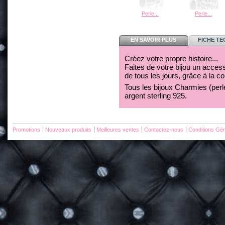
Perle...
Perle...
EN SAVOIR PLUS
FICHE T
Créez votre propre histoire...
Faites de votre bijou un acces
de tous les jours, grâce à la c
Tous les bijoux Charmies (perles
argent sterling 925.
Promotions
Nouveaux produits
Meilleures ventes
Contactez-nous
Conditions Gén