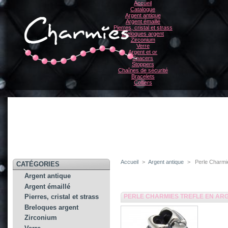
Accueil
Catalogue
Argent antique
Argent émaillé
Pierres, cristal et strass
Breloques argent
Zirconium
Verre
Argent et or
Spacers
Stoppers
Chaînes de sécurité
Bracelets
Colliers
Accueil
>
Argent antique
>
Perle Charmie
CATÉGORIES
Argent antique
Argent émaillé
PERLE CHARMIES TREFLE EN AR
Pierres, cristal et strass
Breloques argent
Zirconium