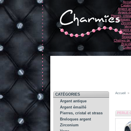
Accue
Catalo
Argent an
Argent ém
Pierres, crista
Breloques
Zircon
Verr
Argent e
Space
Stopp
Chaînes de 
Bracel
Collie
Accueil
>
CATÉGORIES
Argent antique
Argent émaillé
PERLE 
Pierres, cristal et strass
Breloques argent
Zirconium