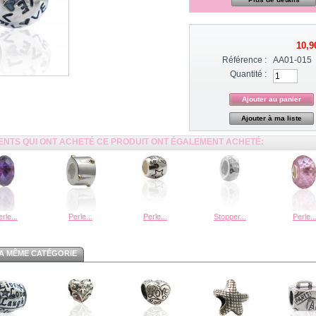
10,9
Référence :
AA01-015
Quantité :
Ajouter à ma liste
IENTS QUI ONT ACHETÉ CE PRODUIT ONT ÉGALEMENT ACHETÉ:
rle...
Perle...
Perle...
Stopper...
Perle..
A MÊME CATÉGORIE