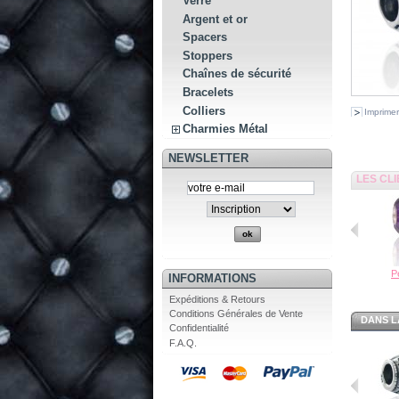
Verre
Argent et or
Spacers
Stoppers
Chaînes de sécurité
Bracelets
Colliers
Imprimer
Charmies Métal
NEWSLETTER
LES CL
Pe
INFORMATIONS
Expéditions & Retours
Conditions Générales de Vente
DANS L
Confidentialité
F.A.Q.