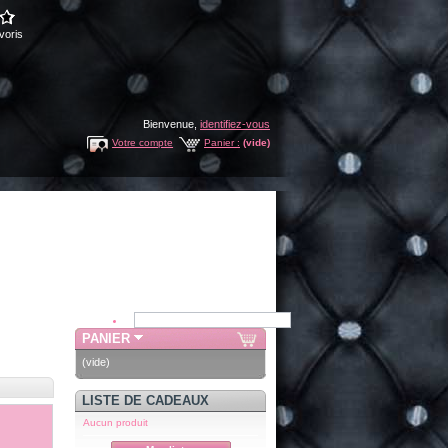
voris
Bienvenue,
identifiez-vous
Votre compte
Panier :
(vide)
PANIER
(vide)
LISTE DE CADEAUX
Aucun produit