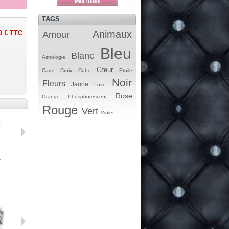
Mes listes
TAGS
Animaux
0 €
TTC
Amour
Bleu
Blanc
Astrologie
Cœur
Carré
Croix
Cube
Etoile
Noir
Fleurs
Jaune
Love
Rose
Orange
Phosphorescent
Rouge
Vert
Violet
.
Stopper...
Breloque...
Perle...
Perle...