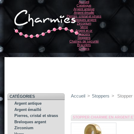
Accueil
Catalogue
Argent antique
Argent émaillé
Pierres, cristal et strass
Breloques argent
Zirconium
Verre
Argent et or
Spacers
Stoppers
Chaînes de sécurité
Bracelets
Colliers
Accueil
>
Stoppers
>
Stopper 
CATÉGORIES
Argent antique
Argent émaillé
Pierres, cristal et strass
STOPPER CHARMIE EN ARGENT ET
Breloques argent
Zirconium