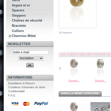
Verre
Argent et or
Spacers
Stoppers
Chaînes de sécurité
Bracelets
Colliers
Imprimer
Charmies Métal
NEWSLETTER
LES CLIENTS QUI ONT ACHETÉ C
INFORMATIONS
Stopper...
Stopper...
Expéditions & Retours
Conditions Générales de Vente
Confidentialité
DANS LA MÊME CATÉGORIE
F.A.Q.