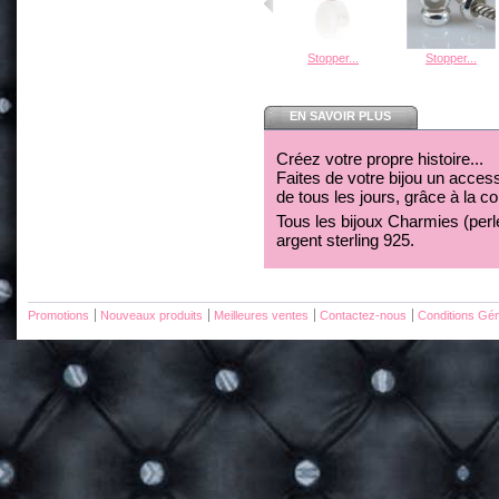
Stopper...
Stopper...
EN SAVOIR PLUS
Créez votre propre histoire...
Faites de votre bijou un acces
de tous les jours, grâce à la c
Tous les bijoux Charmies (perles
argent sterling 925.
Promotions
Nouveaux produits
Meilleures ventes
Contactez-nous
Conditions Gén