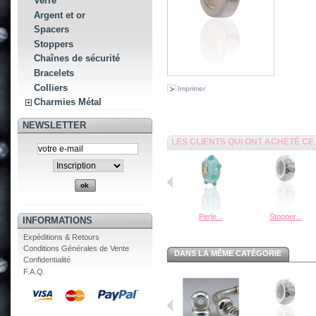
Verre
Argent et or
Spacers
Stoppers
Chaînes de sécurité
Bracelets
Colliers
Imprimer
Charmies Métal
NEWSLETTER
LES CLIENTS QUI ONT ACHETÉ C
Perle...
Stopper...
INFORMATIONS
Expéditions & Retours
Conditions Générales de Vente
DANS LA MÊME CATÉGORIE
Confidentialité
F.A.Q.