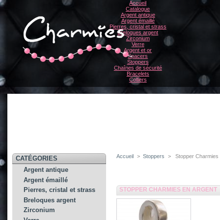
Accueil
Catalogue
Argent antique
Argent émaillé
Pierres, cristal et strass
Breloques argent
Zirconium
Verre
Argent et or
Spacers
Stoppers
Chaînes de sécurité
Bracelets
Colliers
Accueil
>
Stoppers
>
Stopper Charmies 
CATÉGORIES
Argent antique
Argent émaillé
STOPPER CHARMIES EN ARGENT
Pierres, cristal et strass
Breloques argent
Zirconium