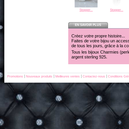
Stopper...
Stopper...
EN SAVOIR PLUS
Créez votre propre histoire...
Faites de votre bijou un acces
de tous les jours, grâce à la c
Tous les bijoux Charmies (perles
argent sterling 925.
Promotions
Nouveaux produits
Meilleures ventes
Contactez-nous
Conditions Gén