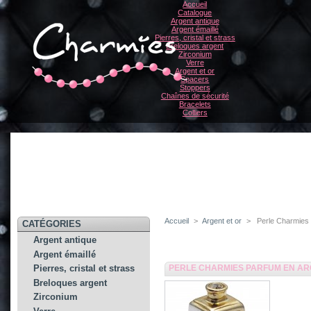
Accueil
Catalogue
Argent antique
Argent émaillé
Pierres, cristal et strass
Breloques argent
Zirconium
Verre
Argent et or
Spacers
Stoppers
Chaînes de sécurité
Bracelets
Colliers
Accueil
>
Argent et or
>
Perle Charmies 
CATÉGORIES
Argent antique
Argent émaillé
PERLE CHARMIES PARFUM EN ARG
Pierres, cristal et strass
Breloques argent
Zirconium