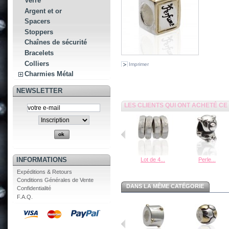
Verre
Argent et or
Spacers
Stoppers
Chaînes de sécurité
Bracelets
Colliers
Imprimer
Charmies Métal
NEWSLETTER
LES CLIENTS QUI ONT ACHETÉ C
INFORMATIONS
Lot de 4...
Perle...
Expéditions & Retours
Conditions Générales de Vente
DANS LA MÊME CATÉGORIE
Confidentialité
F.A.Q.