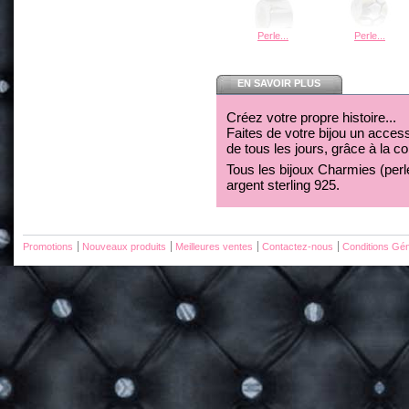
Perle...
Perle...
EN SAVOIR PLUS
Créez votre propre histoire...
Faites de votre bijou un acces
de tous les jours, grâce à la c
Tous les bijoux Charmies (perles
argent sterling 925.
Promotions
Nouveaux produits
Meilleures ventes
Contactez-nous
Conditions Gén