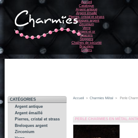
Accueil
Catalogue
Argent antique
Argent émaillé
Pierres, cristal et strass
Breloques argent
Zirconium
Verre
Argent et or
Spacers
Stoppers
Chaînes de sécurité
Bracelets
Colliers
Accueil
>
Charmies Métal
>
Perle Charm
CATÉGORIES
Argent antique
Argent émaillé
PERLE CHARMIES EN MÉTAL ANT
Pierres, cristal et strass
Breloques argent
Zirconium