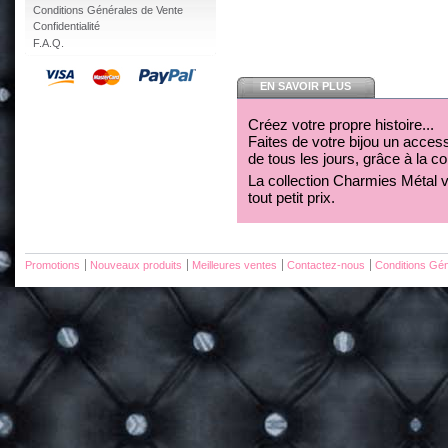
Conditions Générales de Vente
Confidentialité
F.A.Q.
EN SAVOIR PLUS
Créez votre propre histoire...
Faites de votre bijou un acces
de tous les jours, grâce à la c
La collection Charmies Métal v
tout petit prix.
Promotions
Nouveaux produits
Meilleures ventes
Contactez-nous
Conditions Gén