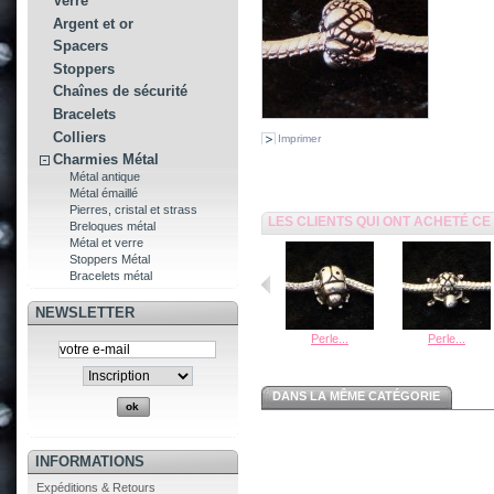
Verre
Argent et or
Spacers
Stoppers
Chaînes de sécurité
Bracelets
Colliers
Imprimer
Charmies Métal
Métal antique
Métal émaillé
Pierres, cristal et strass
LES CLIENTS QUI ONT ACHETÉ C
Breloques métal
Métal et verre
Stoppers Métal
Bracelets métal
NEWSLETTER
Perle...
Perle...
DANS LA MÊME CATÉGORIE
INFORMATIONS
Expéditions & Retours