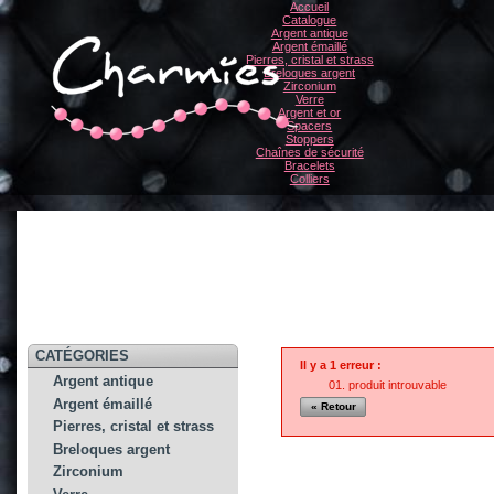
Accueil
Catalogue
Argent antique
Argent émaillé
Pierres, cristal et strass
Breloques argent
Zirconium
Verre
Argent et or
Spacers
Stoppers
Chaînes de sécurité
Bracelets
Colliers
CATÉGORIES
Il y a 1 erreur :
Argent antique
produit introuvable
Argent émaillé
« Retour
Pierres, cristal et strass
Breloques argent
Zirconium