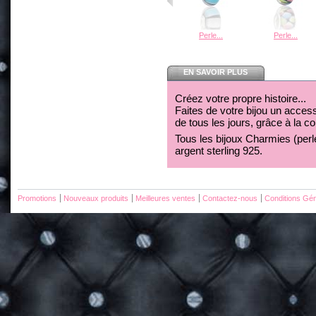
Perle...
Perle...
EN SAVOIR PLUS
Créez votre propre histoire...
Faites de votre bijou un acces
de tous les jours, grâce à la c
Tous les bijoux Charmies (perles
argent sterling 925.
Promotions
Nouveaux produits
Meilleures ventes
Contactez-nous
Conditions Gén