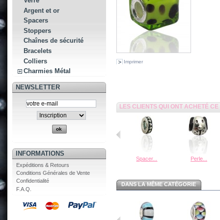
Verre
Argent et or
Spacers
Stoppers
Chaînes de sécurité
Bracelets
Colliers
Imprimer
Charmies Métal
NEWSLETTER
LES CLIENTS QUI ONT ACHETÉ C
INFORMATIONS
Spacer...
Perle...
Expéditions & Retours
Conditions Générales de Vente
Confidentialité
DANS LA MÊME CATÉGORIE
F.A.Q.