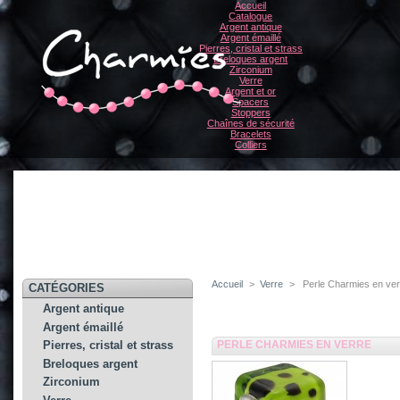
Accueil
Catalogue
Argent antique
Argent émaillé
Pierres, cristal et strass
Breloques argent
Zirconium
Verre
Argent et or
Spacers
Stoppers
Chaînes de sécurité
Bracelets
Colliers
Accueil
>
Verre
>
Perle Charmies en ve
CATÉGORIES
Argent antique
Argent émaillé
PERLE CHARMIES EN VERRE
Pierres, cristal et strass
Breloques argent
Zirconium