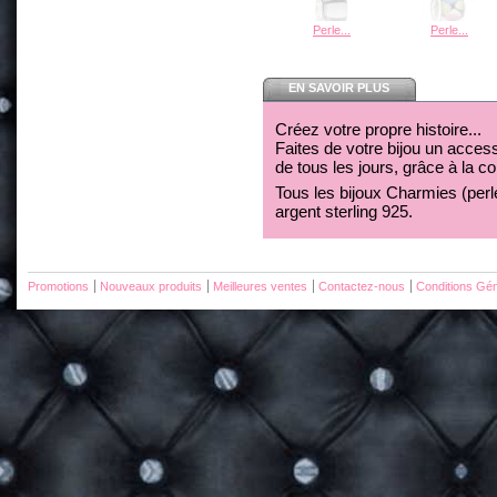
Perle...
Perle...
EN SAVOIR PLUS
Créez votre propre histoire...
Faites de votre bijou un acces
de tous les jours, grâce à la c
Tous les bijoux Charmies (perles
argent sterling 925.
Promotions
Nouveaux produits
Meilleures ventes
Contactez-nous
Conditions Gén