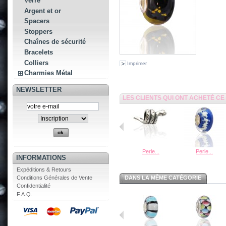
Verre
Argent et or
Spacers
Stoppers
Chaînes de sécurité
Bracelets
Colliers
Imprimer
Charmies Métal
NEWSLETTER
LES CLIENTS QUI ONT ACHETÉ C
Perle...
Perle...
INFORMATIONS
Expéditions & Retours
Conditions Générales de Vente
DANS LA MÊME CATÉGORIE
Confidentialité
F.A.Q.