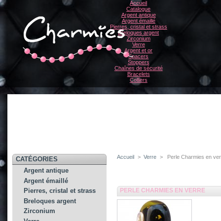
Accueil
Catalogue
Argent antique
Argent émaillé
Pierres, cristal et strass
Breloques argent
Zirconium
Verre
Argent et or
Spacers
Stoppers
Chaînes de sécurité
Bracelets
Colliers
Accueil
>
Verre
>
Perle Charmies en ve
CATÉGORIES
Argent antique
Argent émaillé
PERLE CHARMIES EN VERRE
Pierres, cristal et strass
Breloques argent
Zirconium